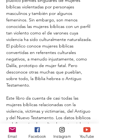
público perfiles singulares de mujeres 
bíblicas violentadas por personajes 
masculinos y también por algunos 
femeninos. Sin embargo, son menos 
conocidas las mujeres bíblicas con un perfil 
tan violento como el de varones cuya 
violencia ha sido culturalmente naturalizada. 
El público conoce mujeres bíblicas 
convertidas en referentes culturales 
negativos, a menudo injustamente, como 
Dalila, prototipo de mujer fatal. Pero 
desconoce otras muchas que pueblan, 
sobre todo, la Biblia hebrea o Antiguo 
Testamento.
Este libro da cuenta de casi todas las 
mujeres bíblicas relacionadas con la 
violencia, víctimas y victimarias, del Antiguo 
y del Nuevo Testamento. Los datos bíblicos 
redefinen vínculos culturales entre violencia 
y género, ponen de relieve la estrecha 
Email
Facebook
Instagram
YouTube
relación entre violencia y poder y ofrecen 