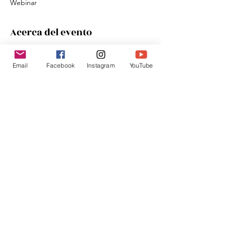
Webinar
Acerca del evento
¡Te esperamos!
Email
Facebook
Instagram
YouTube
Compartir este evento
Donar
traslahuelladesophia@gmail.com