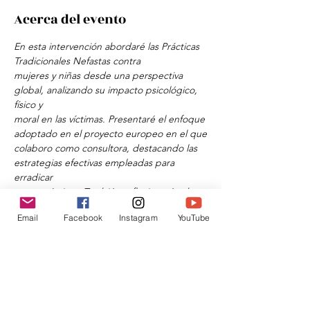
Acerca del evento
En esta intervención abordaré las Prácticas 
Tradicionales Nefastas contra
mujeres y niñas desde una perspectiva 
global, analizando su impacto psicológico, 
físico y
moral en las víctimas. Presentaré el enfoque 
adoptado en el proyecto europeo en el que
colaboro como consultora, destacando las 
estrategias efectivas empleadas para 
erradicar
estas prácticas. También reflexionaré sobre 
la perpetuación de la violencia en la 
Email
Facebook
Instagram
YouTube
actualidad
y compartiré aprendizajes y desafíos en 
este ámbito.
Compartir este evento