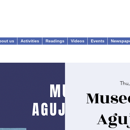
bout us
Activities
Readings
Videos
Events
Newspap
Thu,
Museo
Agu