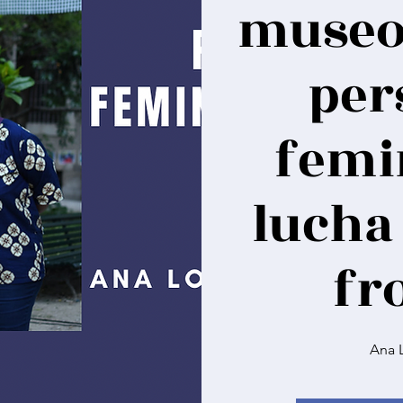
museo
per
femi
lucha
fr
Ana 