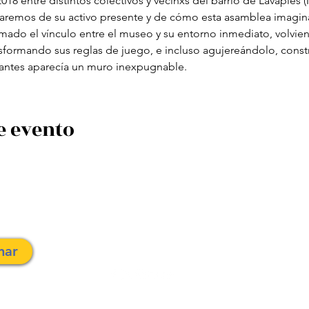
18 entre distintos colectivos y vecinxs del barrio de Lavapiés 
aremos de su activo presente y de cómo esta asamblea imagina 
mado el vínculo entre el museo y su entorno inmediato, volvien
sformando sus reglas de juego, e incluso agujereándolo, const
 antes aparecía un muro inexpugnable.
e evento
traslahuelladesophia@gmail.com
nar
©202