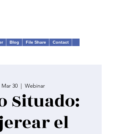
er
Blog
File Share
Contact
 Mar 30
  |  
Webinar
 Situado:
jerear el