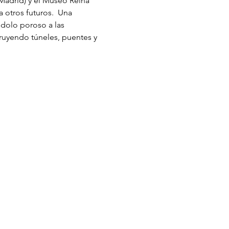
(Madrid) y el Museo Reina 
otros futuros.  Una 
dolo poroso a las 
ruyendo túneles, puentes y 
Notice of Privacy
0 by Following Sophia's footprints.