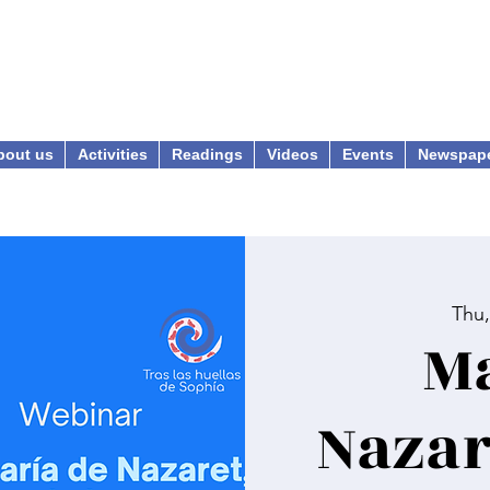
bout us
Activities
Readings
Videos
Events
Newspap
Thu,
Ma
Nazar