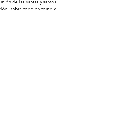
ión de las santas y santos 
ción, sobre todo en torno a 
Notice of Privacy
0 by Following Sophia's footprints.