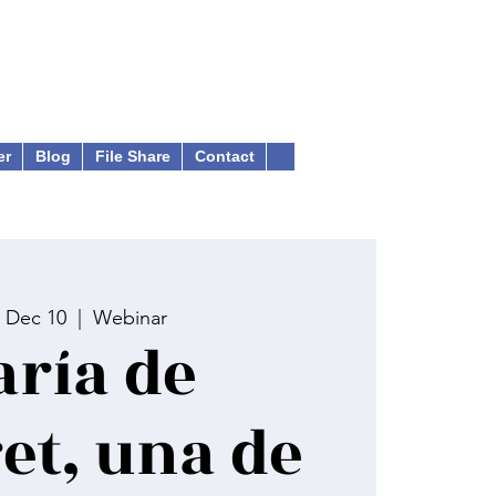
er
Blog
File Share
Contact
 Dec 10
  |  
Webinar
ría de
et, una de