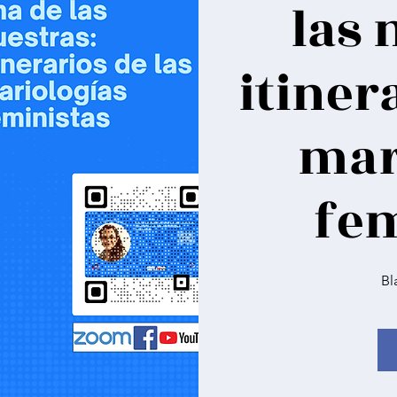
las 
itiner
mar
fem
Bl