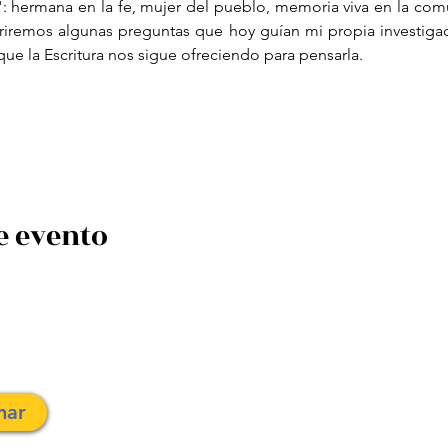
: hermana en la fe, mujer del pueblo, memoria viva en la comun
abriremos algunas preguntas que hoy guían mi propia investiga
ue la Escritura nos sigue ofreciendo para pensarla.
e evento
traslahuelladesophia@gmail.com
nar
©202