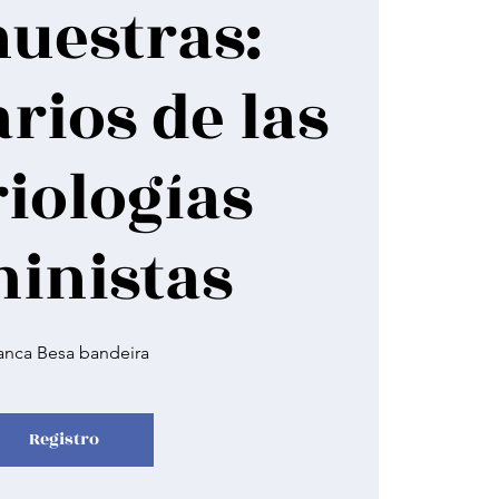
nuestras:
arios de las
iologías
inistas
anca Besa bandeira
Registro