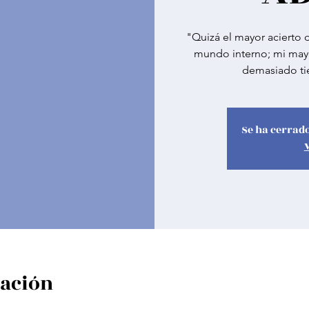
"Quizá el mayor acierto
mundo interno; mi mayo
demasiado ti
Se ha cerrado
cación