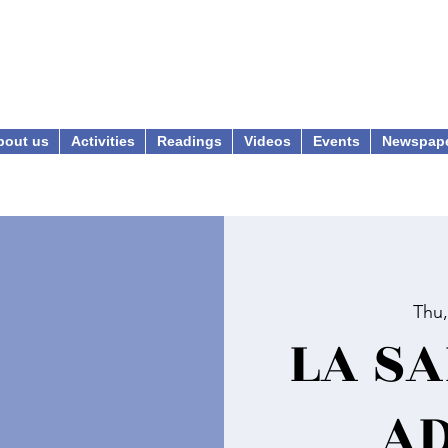
bout us
Activities
Readings
Videos
Events
Newspap
Thu,
LA SA
A