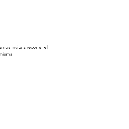
nos invita a recorrer el 
 misma.
Notice of Privacy