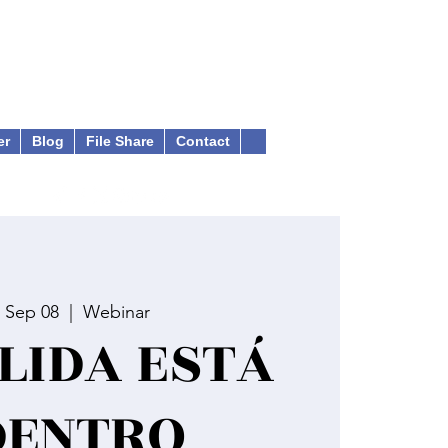
er
Blog
File Share
Contact
 Sep 08
  |  
Webinar
LIDA ESTÁ
DENTRO