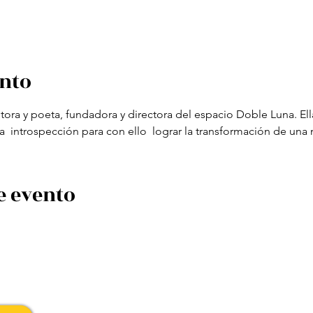
ento
ora y poeta, fundadora y directora del espacio Doble Luna. Ella 
la  introspección para con ello  lograr la transformación de una
e evento
traslahuelladesophia@gmail.com