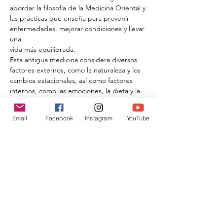
abordar la filosofía de la Medicina Oriental y 
las prácticas que enseña para prevenir 
enfermedades, mejorar condiciones y llevar 
una 
vida más equilibrada. 
Esta antigua medicina considera diversos 
factores externos, como la naturaleza y los 
cambios estacionales, así como factores 
internos, como las emociones, la dieta y la 
actividad física, y cómo estos influyen en 
nuestra salud. El conjunto de todos estos 
Email
Facebook
Instagram
YouTube
LEER MÁS >
Compartir este evento