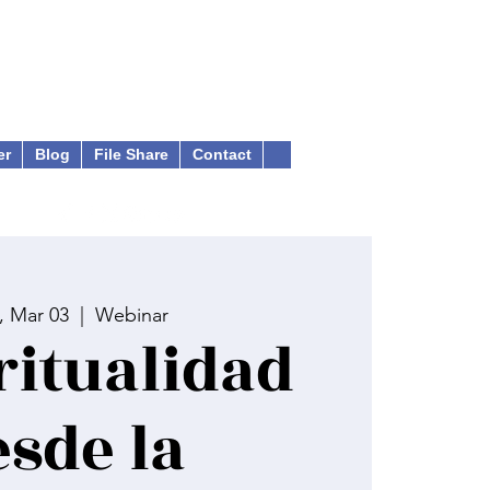
er
Blog
File Share
Contact
 Mar 03
  |  
Webinar
ritualidad
esde la