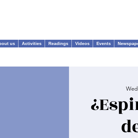
bout us
Activities
Readings
Videos
Events
Newspap
Wed,
¿Espi
d