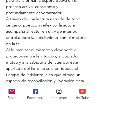
para transformar la espera pasiva en un 
proceso activo, consciente y 
profundamente esperanzador.
​A través de una lectura narrada de tono 
cercano, poético y reflexivo, la autora 
acompaña al lector en un viaje interior, 
entrelazando la cotidianidad con el misterio 
de la fe.
Al humanizar el misterio y devolverle el 
protagonismo a la intuición, al cuidado 
mutuo y a la sabiduría del cuerpo, este 
apartado del libro no solo enriquece el 
tiempo de Adviento, sino que ofrece un 
espacio de reconciliación y liberación para 
quienes buscan una mística más cercana, 
inclusiva y profundamente viva.
Email
Facebook
Instagram
YouTube
Registro
Compartir este evento