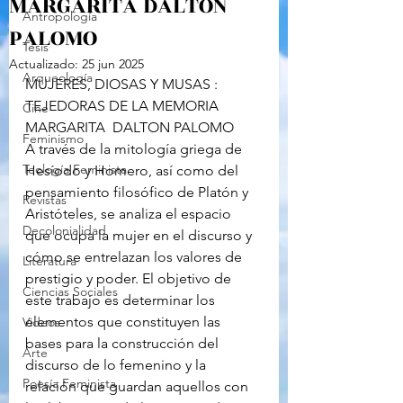
MARGARITA DALTON
Antropología
PALOMO
Tesis
Actualizado:
25 jun 2025
Arqueología
MUJERES, DIOSAS Y MUSAS : 
TEJEDORAS DE LA MEMORIA
Cine
MARGARITA  DALTON PALOMO
Feminismo
A través de la mitología griega de 
Teología Feminista
Hesíodo y Homero, así como del 
pensamiento filosófico de Platón y 
Revistas
Aristóteles, se analiza el espacio 
Decolonialidad
que ocupa la mujer en el discurso y 
cómo se entrelazan los valores de 
Literatura
prestigio y poder. El objetivo de 
Ciencias Sociales
este trabajo es determinar los 
elementos que constituyen las 
Videos
bases para la construcción del 
Arte
discurso de lo femenino y la 
Poesía Feminista
relación que guardan aquellos con 