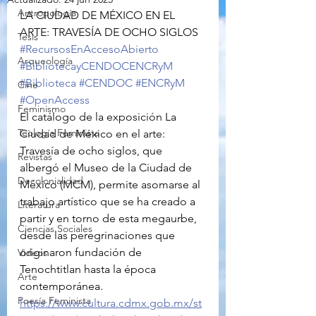
Antropología
LA CIUDAD DE MÉXICO EN EL 
ARTE: TRAVESÍA DE OCHO SIGLOS
Tesis
#RecursosEnAccesoAbierto
Arqueología
#BibliotecayCENDOCENCRyM
#Biblioteca
#CENDOC
#ENCRyM
Cine
#OpenAccess
Feminismo
El catálogo de la exposición La 
Teología Feminista
Ciudad de México en el arte: 
Travesía de ocho siglos, que 
Revistas
albergó el Museo de la Ciudad de 
Decolonialidad
México (MCM), permite asomarse al 
trabajo artístico que se ha creado a 
Literatura
partir y en torno de esta megaurbe, 
Ciencias Sociales
desde las peregrinaciones que 
originaron fundación de 
Videos
Tenochtitlan hasta la época 
Arte
contemporánea.
Poesía Feminista
https://www.cultura.cdmx.gob.mx/st