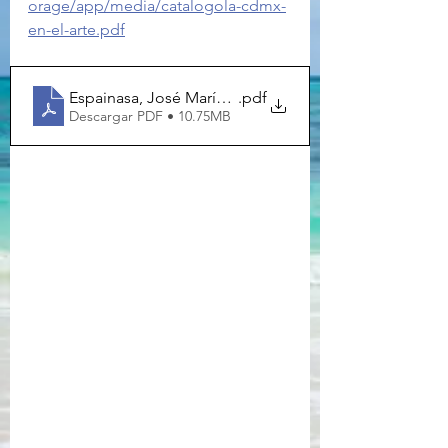
orage/app/media/catalogola-cdmx-
en-el-arte.pdf
Espainasa, José María. La ciudad de México en el art
.pdf
Descargar PDF • 10.75MB