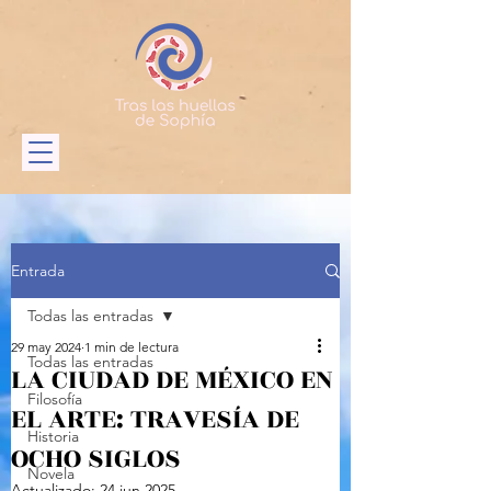
Entrada
Todas las entradas
29 may 2024
1 min de lectura
Todas las entradas
LA CIUDAD DE MÉXICO EN
Filosofía
EL ARTE: TRAVESÍA DE
Historia
OCHO SIGLOS
Novela
Actualizado:
24 jun 2025