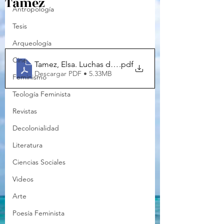
Tamez
Antropología
Tesis
Arqueología
Cine
Tamez, Elsa. Luchas de poder en los origenes del crs
.pdf
Descargar PDF • 5.33MB
Feminismo
Teología Feminista
Revistas
Decolonialidad
Literatura
Ciencias Sociales
Videos
Arte
Poesía Feminista