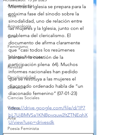
Antropología
Mientras la Iglesia se prepara para la 
próxima fase del sínodo sobre la 
Tesis
sinodalidad, uno de relación entre 
Arqueología
las mujeres y la Iglesia, junto con el 
problema del clericalismo. El 
Cine
documento de afirma claramente 
Feminismo
que “casi todos los resúmenes 
Teología Feminista
plantean la cuestión de la 
participación plena  64). Muchos 
Revistas
informes nacionales han pedido 
Decolonialidad
que se restituya a las mujeres el 
diaconado ordenado habla de “un 
Literatura
diaconado femenino” (07-01-23)
Ciencias Sociales
https://drive.google.com/file/d/1P7
Videos
bL7UjBMVSa1KNBpvquw2ltZTNEqhX
Arte
U/view?usp=drivesdk
Poesía Feminista