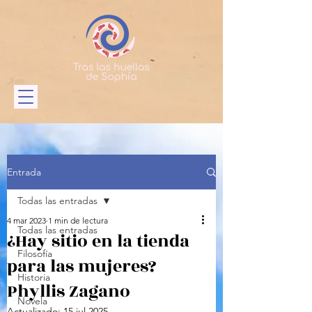
Entrada
Todas las entradas
4 mar 2023
1 min de lectura
Todas las entradas
¿Hay sitio en la tienda
Filosofía
para las mujeres?
Historia
Phyllis Zagano
Novela
Actualizado:
15 jul 2025