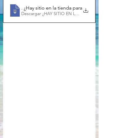
Zegano, Phyllis
. ¿Hay sitio en la tienda para las mujeres diáconos or
Descargar ¿HAY SITIO EN LA TIENDA PARA LAS M