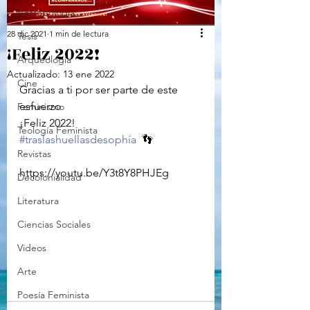
Antropología
28 dic 2021
1 min de lectura
Tesis
¡Feliz 2022!
Arqueología
Actualizado:
13 ene 2022
Cine
Gracias a ti por ser parte de este 
esfuerzo
Feminismo
¡Feliz 2022!
Teología Feminista
#traslashuellasdesophía
  👣
Revistas
https://youtu.be/Y3t8Y8PHJEg
Decolonialidad
Literatura
Ciencias Sociales
Videos
Arte
Poesía Feminista