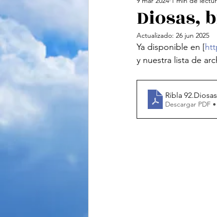
9 mar 2024
1 min de lectu
Cine
Feminismo
Te
Diosas, b
Actualizado:
26 jun 2025
Ciencias Sociales
Vide
Ya disponible en [
htt
y nuestra lista de ar
Ribla 92.Diosas
Descargar PDF •