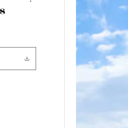
iteratura
s