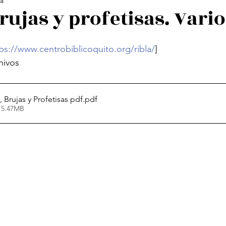
ra
ología Feminista
Revistas
Decolonialidad
L
rujas y profetisas. Vario
os
Arte
Poesía Feminista
ps://www.centrobiblicoquito.org/ribla/
]
chivos
, Brujas y Profetisas pdf
.pdf
 5.47MB