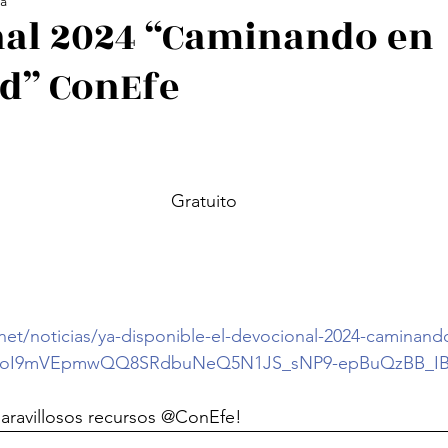
ra
ología Feminista
Revistas
Decolonialidad
L
al 2024 “Caminando en
d” ConEfe
os
Arte
Poesía Feminista
Gratuito
net/noticias/ya-disponible-el-devocional-2024-caminand
VaoI9mVEpmwQQ8SRdbuNeQ5N1JS_sNP9-epBuQzBB_IB
maravillosos recursos @ConEfe!