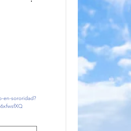
iteratura
o-en-sororidad?
6xfwsfXQ