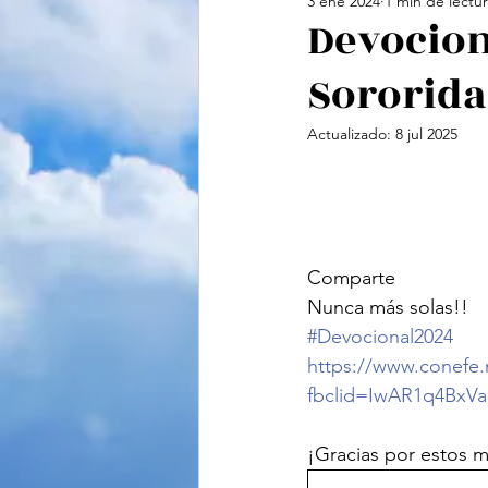
3 ene 2024
1 min de lectu
Cine
Feminismo
Te
Devocion
Sororida
Ciencias Sociales
Vide
Actualizado:
8 jul 2025
Comparte
Nunca más solas!!
#Devocional2024
https://www.conefe.
fbclid=IwAR1q4Bx
¡Gracias por estos 