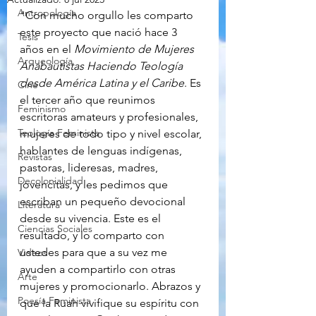
Antropología
"Con mucho orgullo les comparto 
este proyecto que nació hace 3 
Tesis
años en el 
Movimiento de Mujeres 
Arqueología
Anabautistas Haciendo Teología 
desde América Latina y el Caribe
. Es 
Cine
el tercer año que reunimos 
Feminismo
escritoras amateurs y profesionales, 
Teología Feminista
mujeres de todo tipo y nivel escolar, 
hablantes de lenguas indígenas, 
Revistas
pastoras, lideresas, madres, 
Decolonialidad
jovencitas, y les pedimos que 
escriban un pequeño devocional 
Literatura
desde su vivencia. Este es el 
Ciencias Sociales
resultado, y lo comparto con 
ustedes para que a su vez me 
Videos
ayuden a compartirlo con otras 
Arte
mujeres y promocionarlo. Abrazos y 
Poesía Feminista
que la Ruah vivifique su espíritu con 