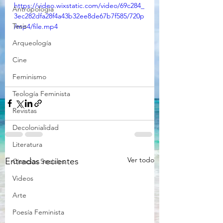
https://video.wixstatic.com/video/69c284_
Antropología
3ec282dfa28f4a43b32ee8de67b7f585/720p
Tesis
/mp4/file.mp4
Arqueología
Cine
Feminismo
Teología Feminista
Revistas
Decolonialidad
Literatura
Ver todo
Entradas recientes
Ciencias Sociales
Videos
Arte
Poesía Feminista