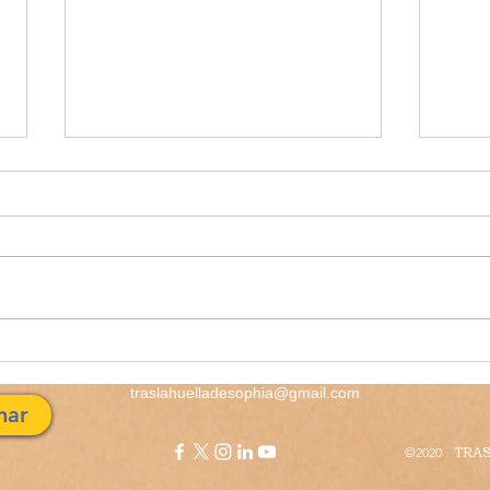
Melo
El Amanecer de aquel día
traslahuelladesophia@gmail.com
nar
TRAS
©2020