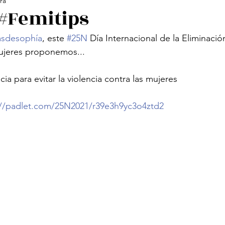
ra
ología Feminista
Revistas
Decolonialidad
L
#Femitips
lasdesophía
, este 
#25N
 Día Internacional de la Eliminació
os
Arte
Poesía Feminista
mujeres proponemos...
cia para evitar la violencia contra las mujeres
://padlet.com/25N2021/r39e3h9yc3o4ztd2