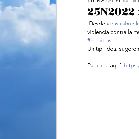
15 nov 2022
1 min de lectu
Cine
Feminismo
Te
25N2022 
 Desde 
#traslashuel
Ciencias Sociales
Vide
violencia contra la 
#Femitips
Un tip, idea, sugeren
Participa aquí: 
https