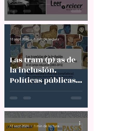
-
18 sept 2024
1 min de lectura
Las tram (p) as de
la inclusión.
Políticas públicas y
procesos de
democratización.
Myriam Feldfeber
-
17 sept 2024
1 min de lectura