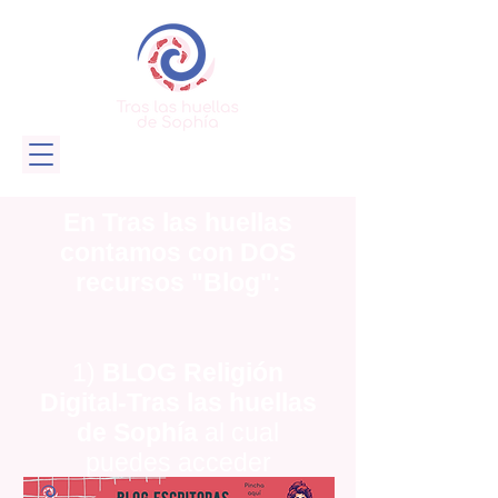
En Tras las huellas
contamos con DOS
recursos "Blog":
1)
BLOG Religión
Digital-Tras las huellas
de Sophía
al cual
puedes acceder
pinchando la imagen a