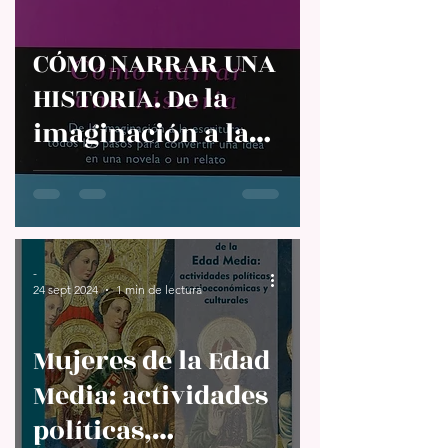
CÓMO NARRAR UNA
HISTORIA. De la
imaginación a la
escritura: todos los
pasos para
convertir una idea
en una novela o
-
24 sept 2024
1 min de lectura
relato. Silvia Adela
Kohan.
Mujeres de la Edad
Media: actividades
políticas,