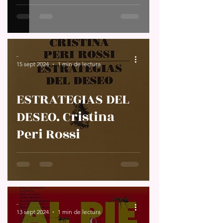
MEMORIA
CULTURAL EN
LATINOAMÉRICA.
Helena López
-
15 sept 2024
1 min de lectura
González de
Orduña
ESTRATEGIAS DEL
[coordinadora]
DESEO. Cristina
Peri Rossi
-
13 sept 2024
1 min de lectura