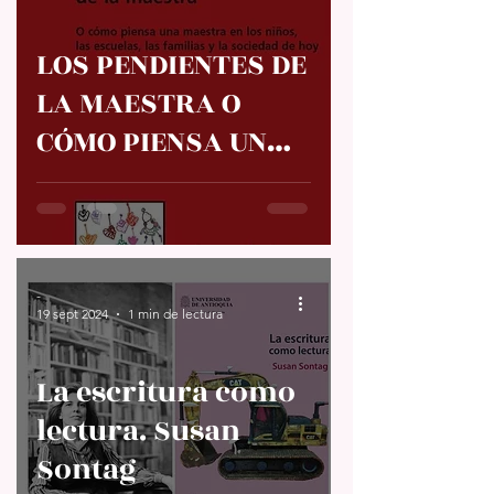
LOS PENDIENTES DE
LA MAESTRA O
CÓMO PIENSA UNA
MAESTRA EN LOS
NIÑOS, LAS
ESCUELAS, LAS
FAMILIAS Y LA
-
19 sept 2024
1 min de lectura
SOCIEDAD DE HOY.
Mari Carmen Díaz
La escritura como
Navarro
lectura. Susan
Sontag