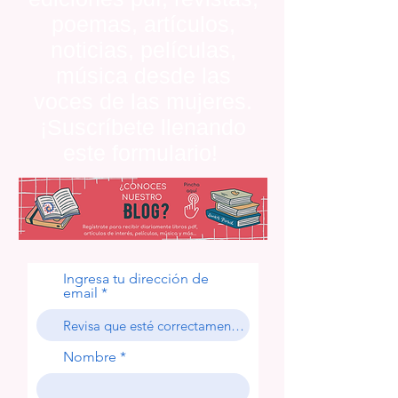
poemas, artículos,
noticias, películas,
música desde las
voces de las mujeres.
¡Suscríbete llenando
este formulario!
Ingresa tu dirección de
email
Nombre