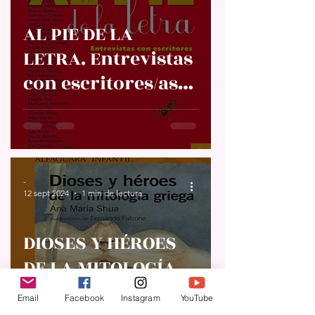
AL PIE DE LA
LETRA. Entrevistas
con escritores/as.
Cristina Pacheco
-
12 sept 2024
1 min de lectura
DIOSES Y HÉROES
DE LA MITOLOGÍA
GRIEGA. Ana María
Email
Facebook
Instagram
YouTube