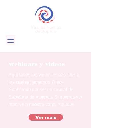
Webinars y videos
Aquí todos los webinars pasados a
los cuales llamamos
Theo-
Sophiando
por ser un caudal de
Sabiduría de mujeres.
Si quieres ver
más, ve a nuestro canal Youtube
Ver mais