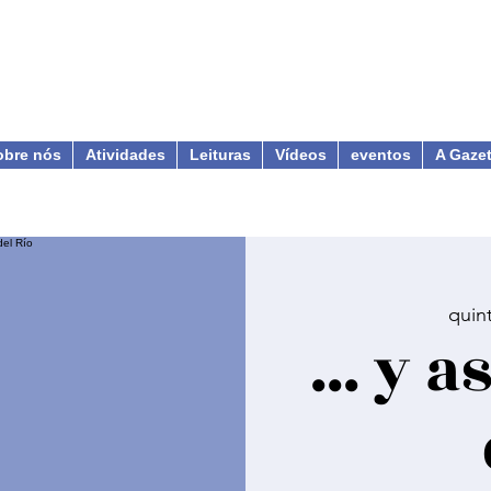
obre nós
Atividades
Leituras
Vídeos
eventos
A Gaze
quin
... y a