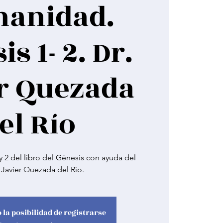
anidad.
s 1- 2. Dr.
r Quezada
el Río
 y 2 del libro del Génesis con ayuda del
a Javier Quezada del Río.
 la posibilidad de registrarse