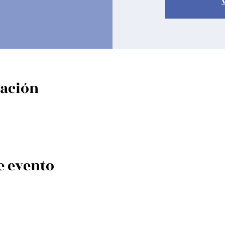
cación
e evento