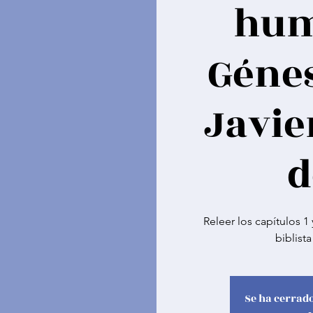
hum
Génesi
Javie
d
Releer los capítulos 1
biblist
Se ha cerrado