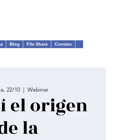
ta
Blog
File Share
Contato
ta, 22/10
  |  
Webinar
sí el origen
de la