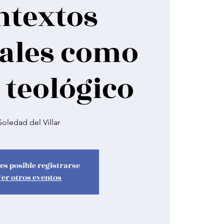
ntextos
iales como
 teológico
Soledad del Villar
es posible registrarse
Ver otros eventos