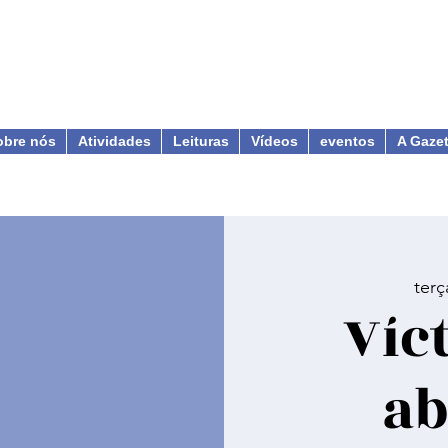
obre nós
Atividades
Leituras
Vídeos
eventos
A Gaze
terç
Víc
ab