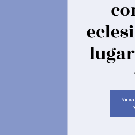
co
ecles
lugar
Ya no 