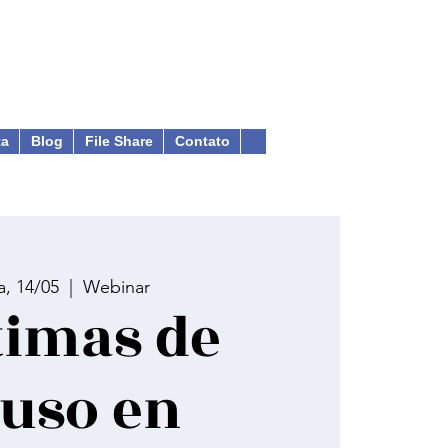
ta
Blog
File Share
Contato
a, 14/05
  |  
Webinar
timas de
uso en