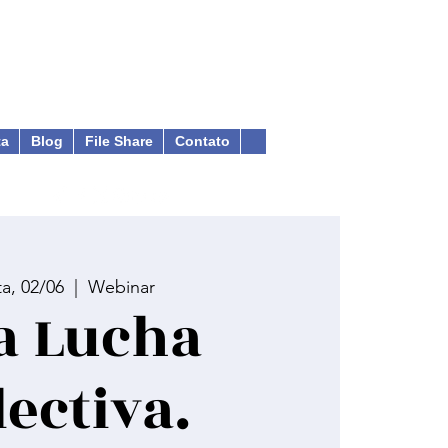
ta
Blog
File Share
Contato
ta, 02/06
  |  
Webinar
a Lucha
lectiva.