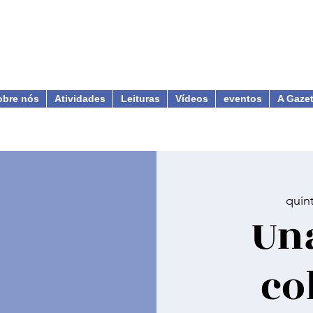
obre nós
Atividades
Leituras
Vídeos
eventos
A Gaze
quin
Un
co