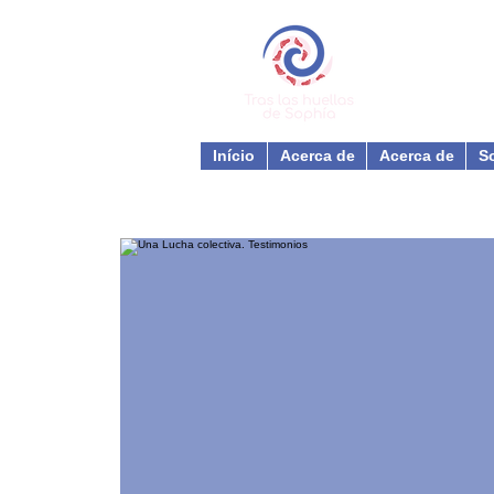
Início
Acerca de
Acerca de
S