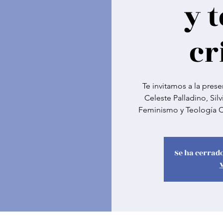
y 
cr
Te invitamos a la prese
Celeste Palladino, Sil
Feminismo y Teología C
Se ha cerrado