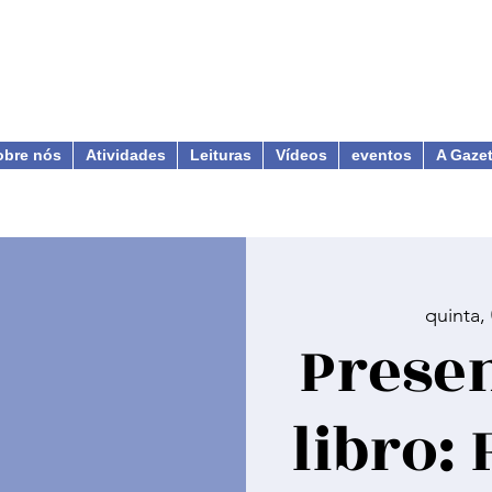
obre nós
Atividades
Leituras
Vídeos
eventos
A Gaze
quinta,
Presen
libro: