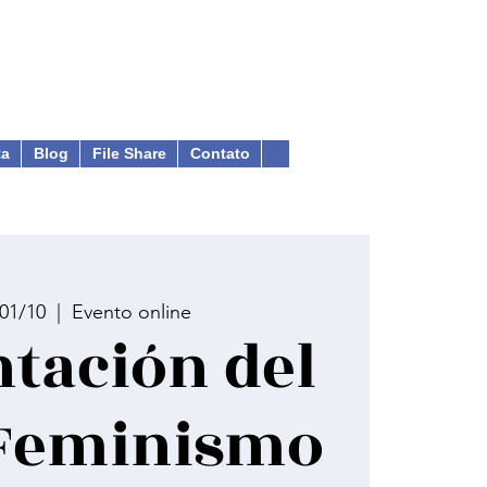
ta
Blog
File Share
Contato
 01/10
  |  
Evento online
tación del
 Feminismo