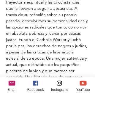
trayectoria espiritual y las circunstancias 
que la llevaron a seguir a Jesucristo. A 
través de su reflexión sobre su propio 
pasado, descubrimos su personalidad rica y 
las opciones radicales que tomó, como vivir 
en absoluta pobreza y luchar por causas 
justas. Fundó el Catholic Worker y luchó 
por la paz, los derechos de negros y judíos, 
a pesar de las críticas de la jerarquía 
eclesial de su época. Una mujer auténtica y 
actual, que disfrutaba de los pequeños 
placeres de la vida y que merece ser 
conocida. Una historia llena de matices y 
controversias de unas mujeres más 
relevantes en el panorama espiritual 
Email
Facebook
Instagram
YouTube
cristiano del siglo XX. Una vida que merece 
la pena conocer.
Compartir este evento