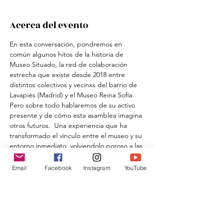
Acerca del evento
En esta conversación, pondremos en 
común algunos hitos de la historia de 
Museo Situado, la red de colaboración 
estrecha que existe desde 2018 entre 
distintos colectivos y vecinxs del barrio de 
Lavapiés (Madrid) y el Museo Reina Sofía. 
Pero sobre todo hablaremos de su activo 
presente y de cómo esta asamblea imagina 
otros futuros.  Una experiencia que ha 
transformado el vínculo entre el museo y su 
entorno inmediato, volviendolo poroso a las 
demandas y urgencias, transformando sus 
reglas de juego, e incluso agujereándolo, 
Email
Facebook
Instagram
YouTube
construyendo túneles, puentes y puertas 
secretas allí donde antes aparecía un muro 
inexpugnable.