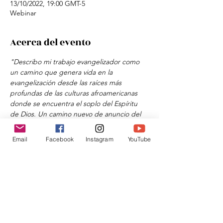
13/10/2022, 19:00 GMT-5
Webinar
Acerca del evento
"Describo mi trabajo evangelizador como 
un camino que genera vida en la 
evangelización desde las raíces más 
profundas de las culturas afroamericanas 
donde se encuentra el soplo del Espíritu 
de Dios. Un camino nuevo de anuncio del 
Evangelio tomando en cuenta los valores y 
expresiones culturales de los pueblos", 
son 
Email
Facebook
Instagram
YouTube
las palabras de Sor María Suyapa Cacho 
Álvarez
Compartir este evento