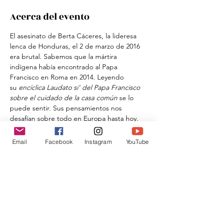
Acerca del evento
El asesinato de Berta Cáceres, la lideresa 
lenca de Honduras, el 2 de marzo de 2016 
era brutal. Sabemos que la mártira 
indígena había encontrado al Papa 
Francisco en Roma en 2014. Leyendo 
su 
encíclica Laudato si' del Papa Francisco 
sobre el cuidado de la casa común
 se lo 
puede sentir. Sus pensamientos nos 
desafían sobre todo en Europa hasta hoy. 
Nos desafían no sólo respecto a nuestro 
modo de vivir, sino también a nuestro 
Email
Facebook
Instagram
YouTube
modo de 
creer
. Este aporte quiere hacer 
una propuesta para luego intercambiaros. 
Compartir este evento