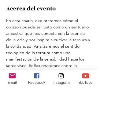
Acerca del evento
En esta charla, exploraremos cómo el 
corazón puede ser visto como un santuario 
ancestral que nos conecta con la esencia 
de la vida y nos inspira a cultivar la ternura y 
la solidaridad. Analizaremos el sentido 
teológico de la ternura como una 
manifestación de la sensibilidad hacia los 
seres vivos. Reflexionaremos sobre la 
solidaridad como una fuerza colectiva de 
ternura que genera vigor para  luchar y 
Email
Facebook
Instagram
YouTube
crear juntos comunidades más justas y 
fraternas.
Compartir este evento