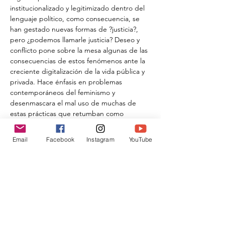
institucionalizado y legitimizado dentro del 
lenguaje político, como consecuencia, se 
han gestado nuevas formas de ?justicia?, 
pero ¿podemos llamarle justicia? Deseo y 
conflicto pone sobre la mesa algunas de las 
consecuencias de estos fenómenos ante la 
creciente digitalización de la vida pública y 
privada. Hace énfasis en problemas 
contemporáneos del feminismo y 
desenmascara el mal uso de muchas de 
estas prácticas que retumban como 
correctivo social y busca su resignificación y 
reconfiguración dentro del marco político. 
Email
Facebook
Instagram
YouTube
De igual forma, hace una crítica a las 
estructuras heteronormativas y patriarcales.
Compartir este evento