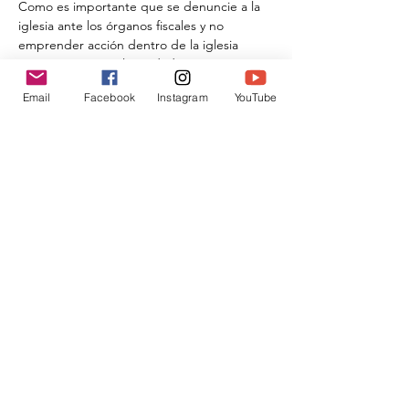
Como es importante que se denuncie a la 
iglesia ante los órganos fiscales y no 
emprender acción dentro de la iglesia 
porque esa no es la verdadera justicia
Email
Facebook
Instagram
YouTube
Compartir este evento
Donar
traslahuelladesophia@gmail.com
Aviso de privacidade