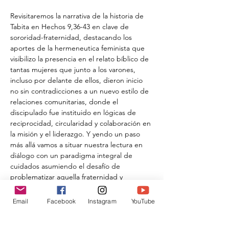
Revisitaremos la narrativa de la historia de 
Tabita en Hechos 9,36-43 en clave de 
sororidad-fraternidad, destacando los 
aportes de la hermeneutica feminista que 
visibilizo la presencia en el relato bíblico de 
tantas mujeres que junto a los varones, 
incluso por delante de ellos, dieron inicio 
no sin contradicciones a un nuevo estilo de 
relaciones comunitarias, donde el 
discipulado fue instituido en lógicas de 
reciprocidad, circularidad y colaboración en 
la misión y el liderazgo. Y yendo un paso 
más allá vamos a situar nuestra lectura en 
diálogo con un paradigma integral de 
cuidados asumiendo el desafío de 
problematizar aquella fraternidad y 
sororidad en la intersección de la fragilidad, 
la vulnerabilidad, la necesidad de cuidados 
Email
Facebook
Instagram
YouTube
especiales propios de los ciclos de crianza, 
vejez, enfermedad, discapacidad; trabajos 