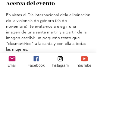
Acerca del evento
En vistas al Día internacional dela eliminación
de la violencia de género (25 de
noviembre), te invitamos a elegir una
imagen de una santa mártir y a partir de la
imagen escribir un pequeño texto que
"desmartirice" a la santa y con ella a todas
las mujeres.
A continuación encontrarás la sección para
Email
Facebook
Instagram
YouTube
el párrafo de máximo 300 caracteres y el
espacio para cargar tu archivo de imagen
de alta resolución (10 MB).
Compartir este evento
Si tu publicación es aprobada, se difundirá
en redes sociales y en la página de Tras las
huellas de Sophía. Puedes utilizar un
seudónimo en la publicación si lo deseas.
Te avisaremos en cuanto se apruebe tu
envío.