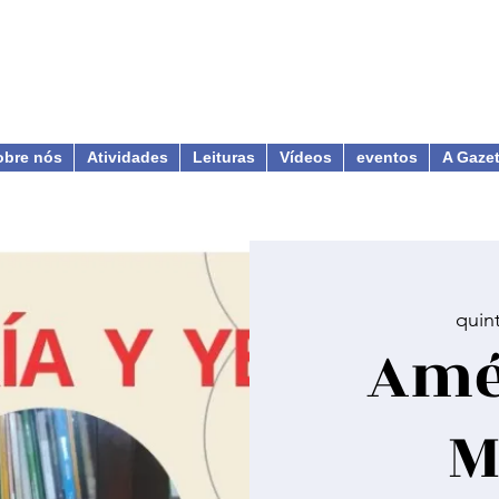
obre nós
Atividades
Leituras
Vídeos
eventos
A Gaze
quin
Amé
M