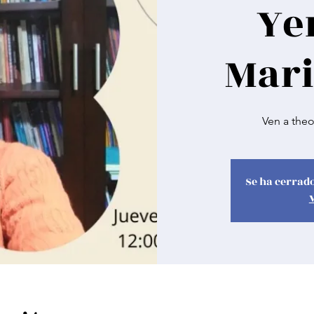
Ye
Mari
Ven a the
Se ha cerrado