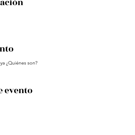
cación
ento
ya ¿Quiénes son?
e evento