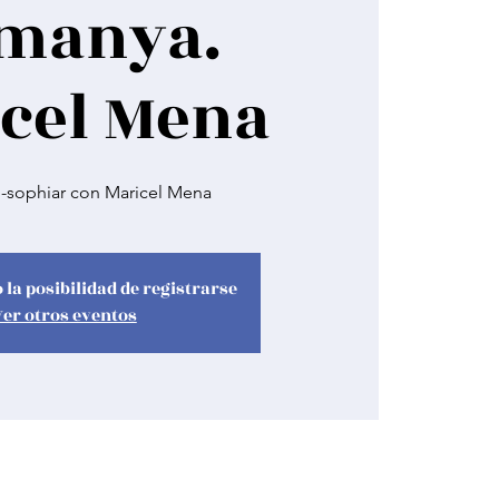
manya.
cel Mena
o-sophiar con Maricel Mena
 la posibilidad de registrarse
Ver otros eventos