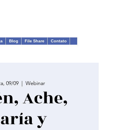
ta
Blog
File Share
Contato
ta, 09/09
  |  
Webinar
n, Ache,
aría y