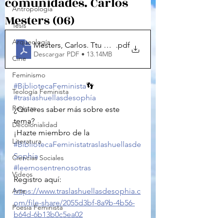
comunidades. Carlos
Antropología
Mesters (06)
Tesis
Arqueología
Mesters, Carlos. Ttu palabra es vida 06 - vivir y anuncia
.pdf
Descargar PDF • 13.14MB
Cine
Feminismo
#BibliotecaFeminista
👣
Teología Feminista
#traslashuellasdesophía
Revistas
¿Quieres saber más sobre este 
tema?
Decolonialidad
¡Hazte miembro de la 
Literatura
#BibliotecaFeministatraslashuellasde
Sophía
Ciencias Sociales
#leernosentrenosotras
Videos
Registro aquí: 
Arte
https://www.traslashuellasdesophia.c
om/file-share/2055d3bf-8a9b-4b56-
Poesía Feminista
b64d-6b13b0c5ea02