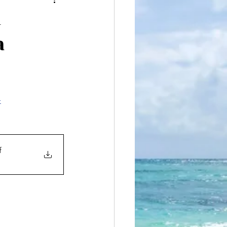
iteratura
l
a
-
f