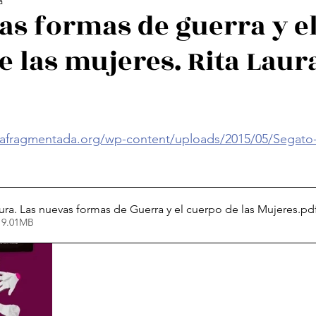
a
ología Feminista
Revistas
Decolonialidad
L
as formas de guerra y e
e las mujeres. Rita Laur
os
Arte
Poesía Feminista
cafragmentada.org/wp-content/uploads/2015/05/Segato
aura. Las nuevas formas de Guerra y el cuerpo de las Mujeres
.pd
 9.01MB