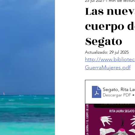
25 jul 2021
1 min de lectur
Cine
Feminismo
Te
Las nuev
cuerpo d
Ciencias Sociales
Vide
Segato
Actualizado:
29 jul 2025
http://www.bibliote
GuerraMujeres.pdf
Segato, Rita L
Descargar PDF •