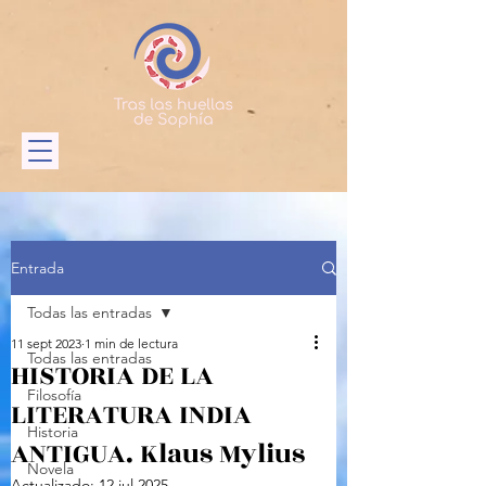
Entrada
Todas las entradas
11 sept 2023
1 min de lectura
Todas las entradas
HISTORIA DE LA
Filosofía
LITERATURA INDIA
Historia
ANTIGUA. Klaus Mylius
Novela
Actualizado:
12 jul 2025