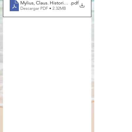
Mylius, Claus. Historia_de_la_literatura_india_antigua
.pdf
Descargar PDF • 2.32MB