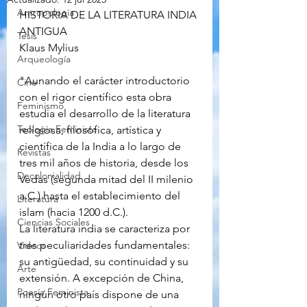
Antropología
HISTORIA DE LA LITERATURA INDIA 
ANTIGUA
Tesis
Klaus Mylius
Arqueología
"Aunando el carácter introductorio 
Cine
con el rigor científico esta obra 
Feminismo
estudia el desarrollo de la literatura 
Teología Feminista
religiosa, filosófica, artística y 
científica de la India a lo largo de 
Revistas
tres mil años de historia, desde los 
Decolonialidad
Vedas (segunda mitad del II milenio 
a.C.) hasta el establecimiento del 
Literatura
islam (hacia 1200 d.C.).
Ciencias Sociales
La literatura india se caracteriza por 
tres peculiaridades fundamentales: 
Videos
su antigüedad, su continuidad y su 
Arte
extensión. A excepción de China, 
Poesía Feminista
ningún otro país dispone de una 