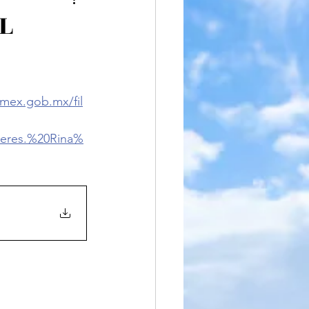
iteratura
L
mex.gob.mx/fil
eres.%20Rina%