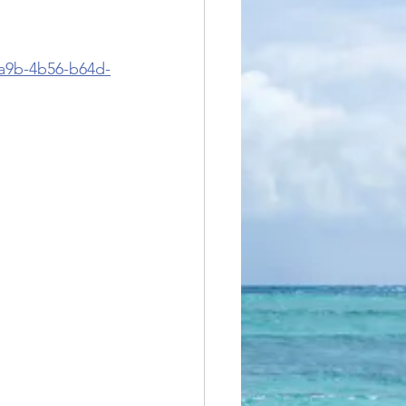
8a9b-4b56-b64d-