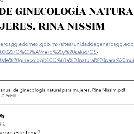
ra
ología Feminista
Revistas
Decolonialidad
L
DE GINECOLOGÍA NATURA
ERES. RINA NISSIM
os
Arte
Poesía Feminista
nerosgg.edomex.gob.mx/sites/unidaddegenerosgg.edo
a%202022/G%C3%A9nero%20y%20salud/GS-
0de%20ginecologi%CC%81a%20natural%20para%20muj
Nissim, Rina. Manual de ginecología natural para mujeres. Rina Nissim
.pdf
 21.96MB
👣
hía
sobre este tema?