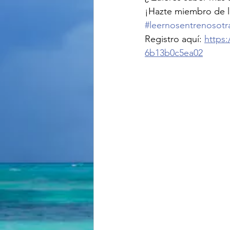
¡Hazte miembro de l
#leernosentrenosotr
Registro aquí: 
https
6b13b0c5ea02