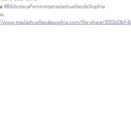
a 
#BibliotecaFeministatraslashuellasdeSophía
as
://www.traslashuellasdesophia.com/file-share/2055d3bf-