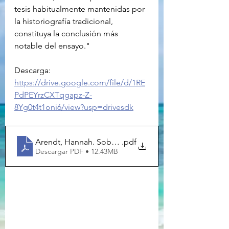
tesis habitualmente mantenidas por 
la historiografía tradicional, 
constituya la conclusión más 
notable del ensayo."
Descarga:
https://drive.google.com/file/d/1RE
PdPEYrzCXTqgapz-Z-
8Yg0t4t1oni6/view?usp=drivesdk
Arendt, Hannah. Sobre_la_Revolucion_2004_A
.pdf
Descargar PDF • 12.43MB