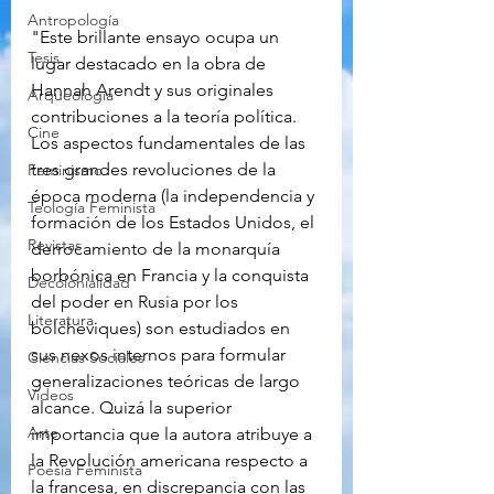
Antropología
"Este brillante ensayo ocupa un 
Tesis
lugar destacado en la obra de 
Hannah Arendt y sus originales 
Arqueología
contribuciones a la teoría política. 
Cine
Los aspectos fundamentales de las 
tres grandes revoluciones de la 
Feminismo
época moderna (la independencia y 
Teología Feminista
formación de los Estados Unidos, el 
Revistas
derrocamiento de la monarquía 
borbónica en Francia y la conquista 
Decolonialidad
del poder en Rusia por los 
Literatura
bolcheviques) son estudiados en 
sus nexos internos para formular 
Ciencias Sociales
generalizaciones teóricas de largo 
Videos
alcance. Quizá la superior 
Arte
importancia que la autora atribuye a 
la Revolución americana respecto a 
Poesía Feminista
la francesa, en discrepancia con las 