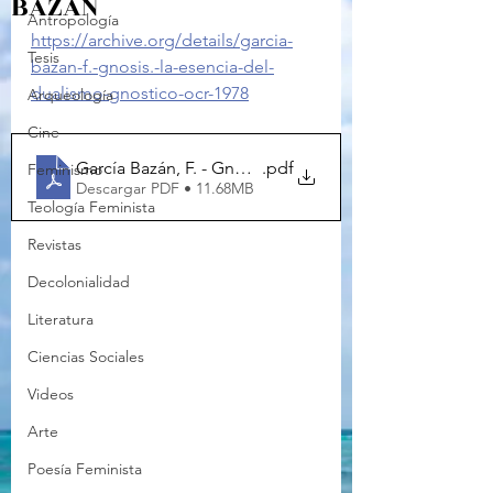
BAZÁN
Antropología
https://archive.org/details/garcia-
Tesis
bazan-f.-gnosis.-la-esencia-del-
dualismo-gnostico-ocr-1978
Arqueología
Cine
García Bazán, F. - Gnosis. La esencia del dualismo gnó
.pdf
Feminismo
Descargar PDF • 11.68MB
Teología Feminista
Revistas
Decolonialidad
Literatura
Ciencias Sociales
Videos
Arte
Poesía Feminista