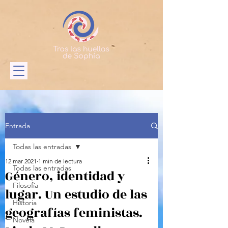
Entrada
Todas las entradas
12 mar 2021
1 min de lectura
Todas las entradas
Género, identidad y
Filosofía
lugar. Un estudio de las
Historia
geografías feministas.
Novela