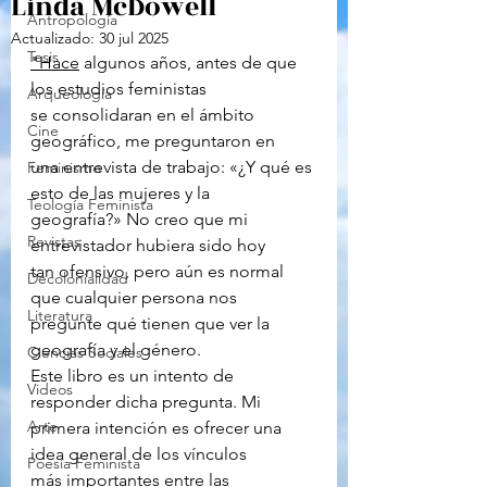
Linda McDowell
Antropología
Actualizado:
30 jul 2025
Tesis
"Hace
 algunos años, antes de que 
los estudios feministas
Arqueología
se consolidaran en el ámbito 
Cine
geográfico, me preguntaron en
una entrevista de trabajo: «¿Y qué es 
Feminismo
esto de las mujeres y la
Teología Feminista
geografía?» No creo que mi 
Revistas
entrevistador hubiera sido hoy
tan ofensivo, pero aún es normal 
Decolonialidad
que cualquier persona nos
Literatura
pregunte qué tienen que ver la 
geografía y el género.
Ciencias Sociales
Este libro es un intento de 
Videos
responder dicha pregunta. Mi
Arte
primera intención es ofrecer una 
idea general de los vínculos
Poesía Feminista
más importantes entre las 