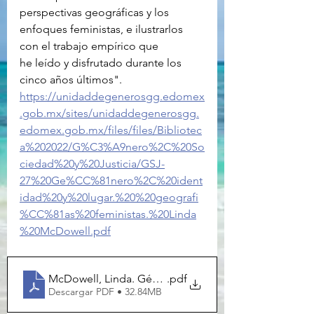
perspectivas geográficas y los 
enfoques feministas, e ilustrarlos 
con el trabajo empírico que
he leído y disfrutado durante los 
cinco años últimos". 
https://unidaddegenerosgg.edomex
.gob.mx/sites/unidaddegenerosgg.
edomex.gob.mx/files/files/Bibliotec
a%202022/G%C3%A9nero%2C%20So
ciedad%20y%20Justicia/GSJ-
27%20Ge%CC%81nero%2C%20ident
idad%20y%20lugar.%20%20geografi
%CC%81as%20feministas.%20Linda
%20McDowell.pdf
.pdf
Descargar PDF • 32.84MB