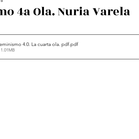
ra
ología Feminista
Revistas
Decolonialidad
L
o 4a Ola. Nuria Varela
os
Arte
Poesía Feminista
Feminismo 4.0. La cuarta ola. pdf
.pdf
 1.01MB