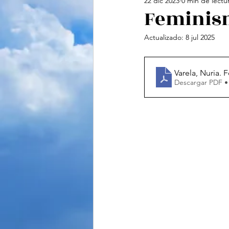
22 dic 2023
0 min de lectu
Cine
Feminismo
Te
Feminism
Actualizado:
8 jul 2025
Ciencias Sociales
Vide
Varela, Nuria. 
Descargar PDF •