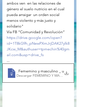
ambos ven  en las relaciones de 
género el suelo nutricio en el cual 
pueda arraigar  un orden social 
menos violento y más justo y 
solidario"
Vía FB “Comunidad y Revolución”
https://drive.google.com/open?
id=1T8kG9h_pNewPXmJrjDAK27ylk8
JKcw_M&authuser=tpmechin%40gm
ail.com&usp=drive_fs
...
. Fememino y masculino _ una nue
Descargar FEMEMINO Y MASCULINO _ UNA NUE • 4.82M