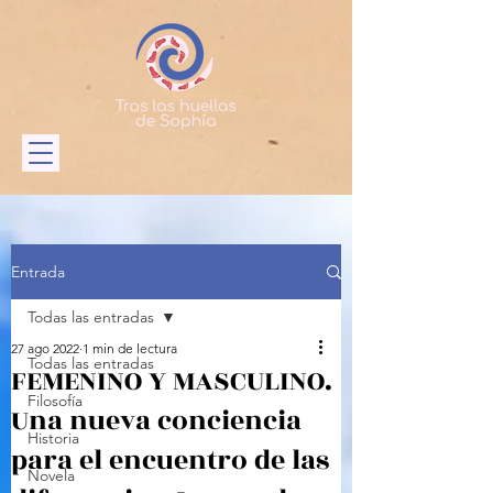
Entrada
Todas las entradas
27 ago 2022
1 min de lectura
Todas las entradas
FEMENINO Y MASCULINO.
Filosofía
Una nueva conciencia
Historia
para el encuentro de las
Novela