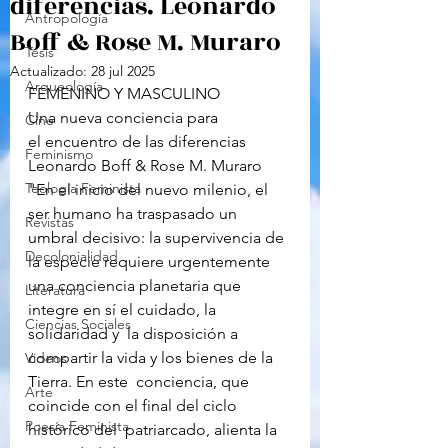
diferencias. Leonardo
Antropología
Boff & Rose M. Muraro
Tesis
Actualizado:
28 jul 2025
Arqueología
FEMENINO Y MASCULINO 
Una nueva conciencia para 
Cine
el encuentro de las diferencias 
Feminismo
Leonardo Boff & Rose M. Muraro 
Teología Feminista
"En el inicio del nuevo milenio, el 
ser humano ha traspasado un  
Revistas
umbral decisivo: la supervivencia de 
Decolonialidad
la especie requiere urgentemente  
una conciencia planetaria que 
Literatura
integre en sí el cuidado, la 
Ciencias Sociales
solidaridad y  la disposición a 
compartir la vida y los bienes de la 
Videos
Tierra. En este  conciencia, que 
Arte
coincide con el final del ciclo 
Poesía Feminista
histórico del  patriarcado, alienta la 