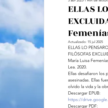
3 abr 2023
1 min de lectur
Cine
Feminismo
Te
ELLAS L
EXCLUIDA
Ciencias Sociales
Vide
Femenía
Actualizado:
15 jul 2025
ELLAS LO PENSARO
FILÓSOFAS EXCLUI
María Luisa Femenía
Lea. 2020.
Ellas desafiaron los 
asesinadas. Ellas fuer
olvido la vida y la o
Descargar EPUB:
https://drive.goog
Descargar PDF: