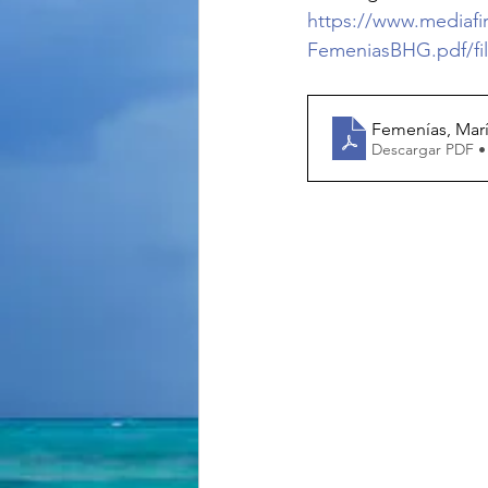
https://www.mediafir
FemeniasBHG.pdf/fi
Femenías, Marí
Descargar PDF •