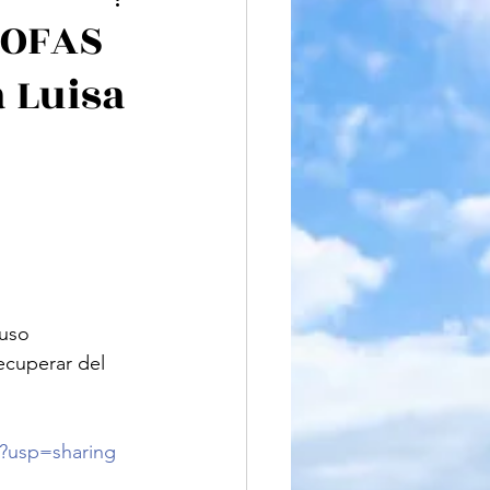
iteratura
SOFAS
 Luisa
luso 
recuperar del 
w?usp=sharing