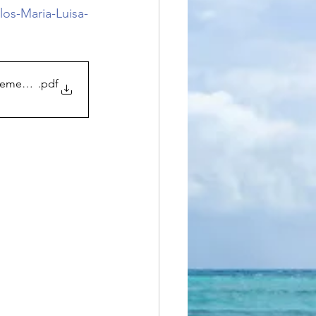
los-Maria-Luisa-
-Femenias
.pdf