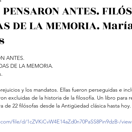
a
ología Feminista
Revistas
Decolonialidad
L
O PENSARON ANTES. FILÓ
S DE LA MEMORIA. María
os
Arte
Poesía Feminista
s
N ANTES.
DAS DE LA MEMORIA.
s.
prejuicios y los mandatos. Ellas fueron perseguidas e inc
on excluidas de la historia de la filosofía. Un libro para 
bra de 22 filósofas desde la Antigüedad clásica hasta hoy.
le.com/file/d/1cZVKiCvW4E14aZd0n70PaSS8Pin9dzB-/vie