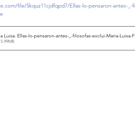
e.com/file/5kquz11cjdfqpd7/Ellas-lo-pensaron-antes-_-fi
le
a Luisa. Ellas-lo-pensaron-antes-_-filosofas-exclui-Maria-Luisa
 5.99MB