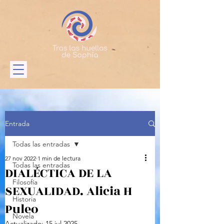
Entrada
Todas las entradas
27 nov 2022
1 min de lectura
Todas las entradas
DIALÉCTICA DE LA
Filosofía
SEXUALIDAD. Alicia H
Historia
Puleo
Novela
Actualizado:
15 jul 2025