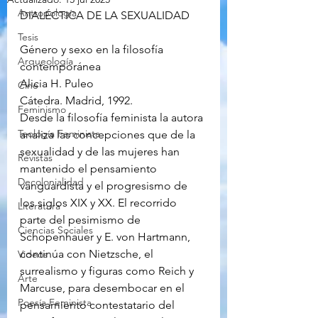
Antropología
DIALÉCTICA DE LA SEXUALIDAD
Tesis
Género y sexo en la filosofía 
Arqueología
contemporánea 
Alicia H. Puleo
Cine
Cátedra. Madrid, 1992.
Feminismo
Desde la filosofía feminista la autora 
Teología Feminista
analiza las concepciones que de la 
sexualidad y de las mujeres han 
Revistas
mantenido el pensamiento 
Decolonialidad
vanguardista y el progresismo de 
los siglos XIX y XX. El recorrido 
Literatura
parte del pesimismo de 
Ciencias Sociales
Schopenhauer y E. von Hartmann, 
continúa con Nietzsche, el 
Videos
surrealismo y figuras como Reich y 
Arte
Marcuse, para desembocar en el 
Poesía Feminista
pensamiento contestatario del 