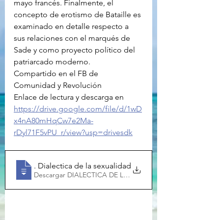
mayo francés. Finalmente, el 
concepto de erotismo de Bataille es 
examinado en detalle respecto a 
sus relaciones con el marqués de 
Sade y como proyecto político del 
patriarcado moderno.
Compartido en el FB de 
Comunidad y Revolución 
Enlace de lectura y descarga en 
https://drive.google.com/file/d/1wD
x4nA80mHqCw7e2Ma-
rDyl71F5vPU_r/view?usp=drivesdk
Puleo, Alicia
. Dialectica de la sexualidad genero y sexo en la fil
Descargar DIALECTICA DE LA SEXUALIDAD GENER