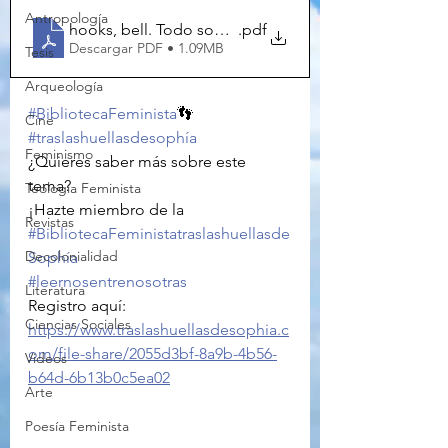
Antropología
hooks, bell. Todo sobre el amor
.pdf
Descargar PDF • 1.09MB
Tesis
Arqueología
#BibliotecaFeminista
👣
Cine
#traslashuellasdesophía
Feminismo
¿Quieres saber más sobre este 
tema?
Teología Feminista
¡Hazte miembro de la 
Revistas
#BibliotecaFeministatraslashuellasde
Decolonialidad
Sophía
#leernosentrenosotras
Literatura
Registro aquí: 
Ciencias Sociales
https://www.traslashuellasdesophia.c
om/file-share/2055d3bf-8a9b-4b56-
Videos
b64d-6b13b0c5ea02
Arte
Poesía Feminista