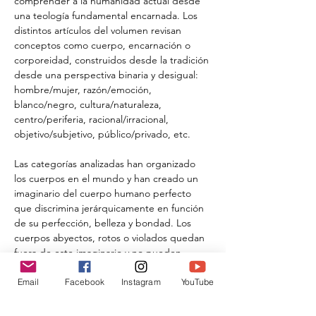
comprender a la humanidad actual desde 
una teología fundamental encarnada. Los 
distintos artículos del volumen revisan 
conceptos como cuerpo, encarnación o 
corporeidad, construidos desde la tradición 
desde una perspectiva binaria y desigual: 
hombre/mujer, razón/emoción, 
blanco/negro, cultura/naturaleza, 
centro/periferia, racional/irracional, 
objetivo/subjetivo, público/privado, etc.
Las categorías analizadas han organizado 
los cuerpos en el mundo y han creado un 
imaginario del cuerpo humano perfecto 
que discrimina jerárquicamente en función 
de su perfección, belleza y bondad. Los 
cuerpos abyectos, rotos o violados quedan 
fuera de este imaginario y no pueden 
establecer una relación adecuada con Dios.
Email
Facebook
Instagram
YouTube
LEER MÁS >