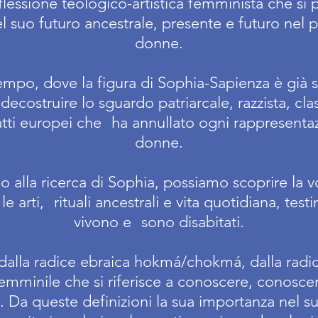
iflessione teologico-artistica femminista che si
 suo futuro ancestrale, presente e futuro nel 
donne.
po, dove la figura di Sophia-Sapienza è già st
decostruire lo sguardo patriarcale, razzista, clas
tti europei che
ha annullato ogni rappresent
donne.
 alla ricerca di Sophia, possiamo scoprire la 
le arti,
rituali ancestrali e vita quotidiana, tes
vivono e
sono disabitati.
 dalla radice ebraica hokmá/chokmá, dalla radic
emminile che si riferisce a conoscere, conoscer
. Da queste definizioni la sua importanza nel 