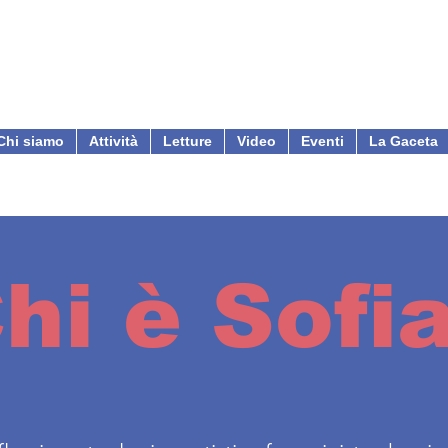
Chi siamo
Attività
Letture
Video
Eventi
La Gaceta
hi è Sofi