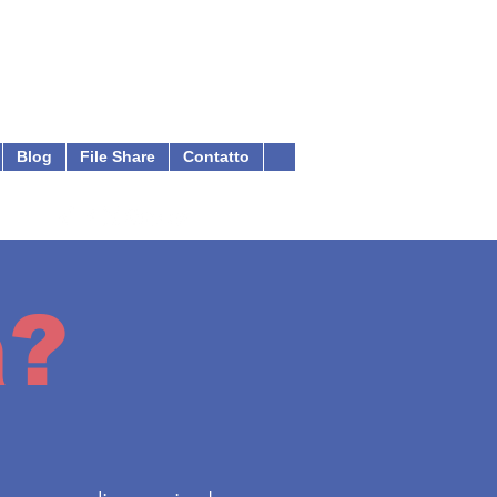
Blog
File Share
Contatto
a?