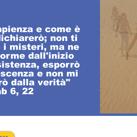
apienza e come è
dichiarerò; non ti
i misteri, ma ne
 orme dall'inizio
sistenza, esporrò
oscenza e non mi
ò dalla verità"
b 6, 22
traslahuelladesophia@gmail.com