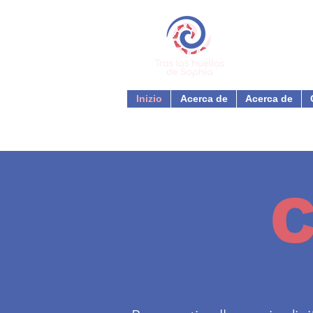
Inizio
Acerca de
Acerca de
C