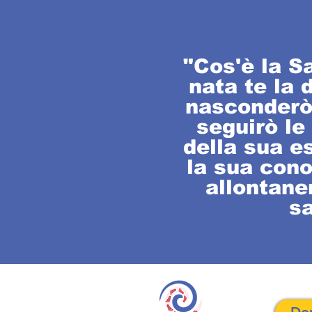
"Cos'è la S
nata te la 
nasconderò 
seguirò le
della sua e
la sua con
allontaner
sa