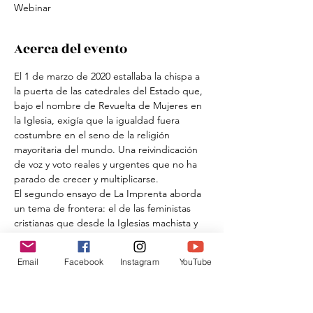
Webinar
Acerca del evento
El 1 de marzo de 2020 estallaba la chispa a 
la puerta de las catedrales del Estado que, 
bajo el nombre de Revuelta de Mujeres en 
la Iglesia, exigía que la igualdad fuera 
costumbre en el seno de la religión 
mayoritaria del mundo. Una reivindicación 
de voz y voto reales y urgentes que no ha 
parado de crecer y multiplicarse.

El segundo ensayo de La Imprenta aborda 
un tema de frontera: el de las feministas 
cristianas que desde la Iglesias machista y 
patriarcal son vistas con recelo por 
feministas y desde los movimientos 
Email
Facebook
Instagram
YouTube
progresistas tampoco son especialmente 
escuchadas precisamente por cristianas. 
Por eso vemos fundamental hacerle llegar 
este tema a todo tipo de lectoras y lectores.